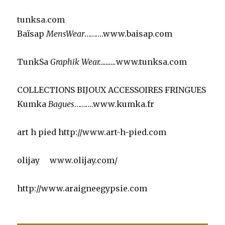
tunksa.com
Baïsap
MensWear
……….www.baisap.com
TunkSa
Graphik Wear……….
www.tunksa.com
COLLECTIONS BIJOUX ACCESSOIRES FRINGUES
Kumka
Bagues
……….www.kumka.fr
art h pied http://www.art-h-pied.com
olijay www.olijay.com/
http://www.araigneegypsie.com