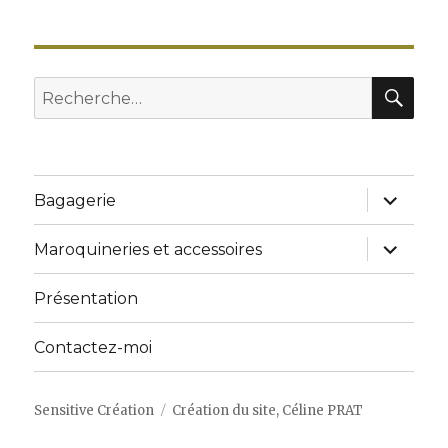
RE
Recherche
pour
:
ouvrir
Bagagerie
le
sous-
menu
ouvrir
Maroquineries et accessoires
le
sous-
menu
Présentation
Contactez-moi
Sensitive Création
Création du site, Céline PRAT