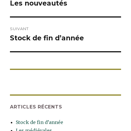
de
Les nouveautés
Article
précédent :
l’article
SUIVANT
Stock de fin d’année
Article
suivant :
ARTICLES RÉCENTS
Stock de fin d’année
Les médiévales