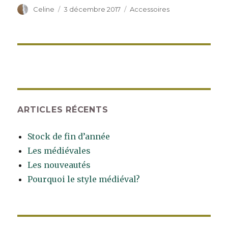
Auteur
Celine
Publié
3 décembre 2017
Catégories
Accessoires
le
ARTICLES RÉCENTS
Stock de fin d’année
Les médiévales
Les nouveautés
Pourquoi le style médiéval?