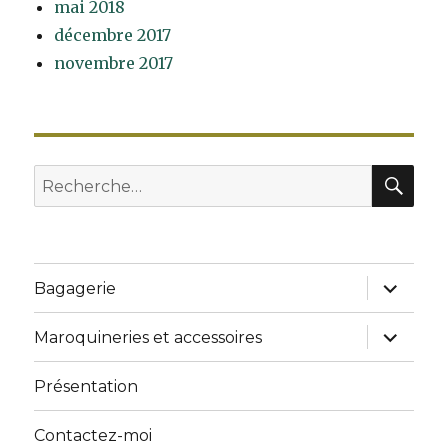
mai 2018
décembre 2017
novembre 2017
RE
Recherche
pour
:
ouvrir
Bagagerie
le
sous-
menu
ouvrir
Maroquineries et accessoires
le
sous-
menu
Présentation
Contactez-moi